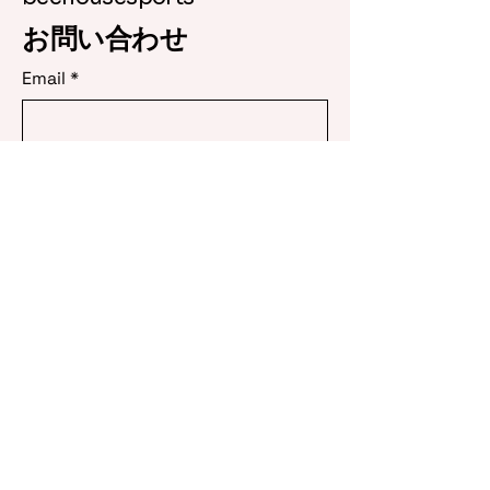
お問い合わせ
Email
*
Yes, subscribe me to your 
newsletter.
*
Subscribe
0795-70-3746
info@mysite.com
日本、兵庫県丹波市